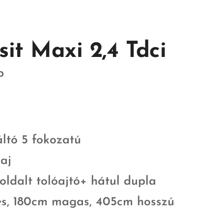
sit Maxi 2,4 Tdci
p
ltó 5 fokozatú
aj
oldalt tolóajtó+ hátul dupla
es, 180cm magas, 405cm hosszú