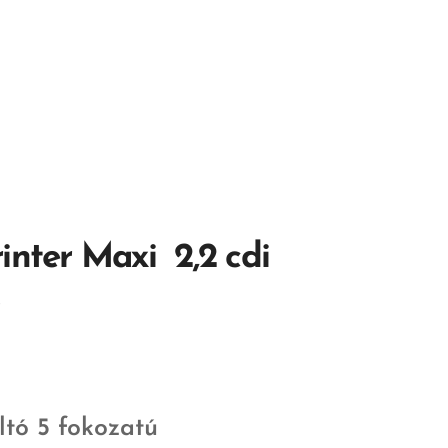
nter Maxi 2,2 cdi
p
tó 5 fokozatú