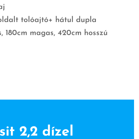
aj
ldalt tolóajtó+ hátul dupla
es, 180cm magas, 420cm hosszú
it 2,2 dízel