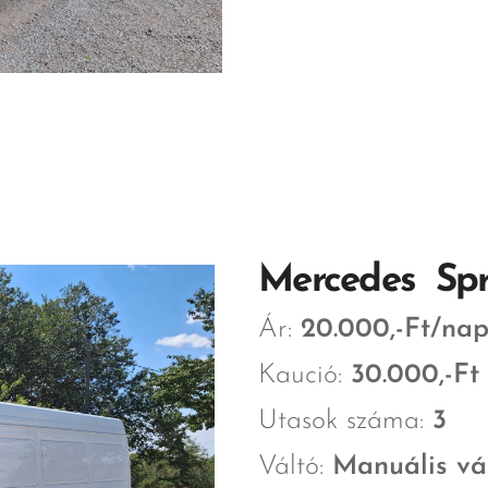
Mercedes Spri
Ár:
20
.000,-Ft/na
Kaució:
30.000,-Ft
Utasok száma:
3
Váltó:
Manuális vál