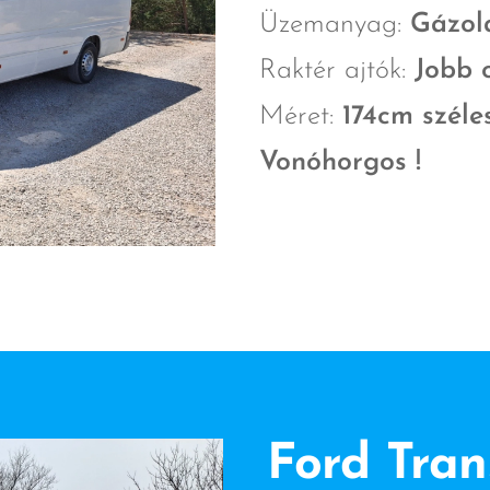
Üzemanyag:
Gázol
Raktér ajtók:
Jobb o
Méret:
174cm szél
Vonóhorgos !
Ford Trans