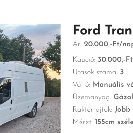
Ford Tran
Ár:
20.000,-Ft/na
Kaució:
30.000,-Ft
Utasok száma:
3
Váltó:
Manuális vá
Üzemanyag:
Gázol
Raktér ajtók:
Jobb 
Méret:
155cm szél